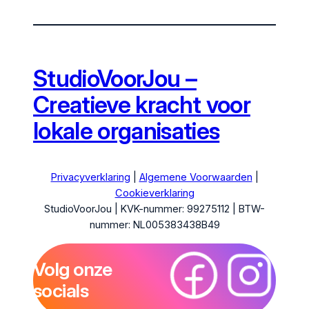
StudioVoorJou –
Creatieve kracht voor
lokale organisaties
Privacyverklaring
|
Algemene Voorwaarden
|
Cookieverklaring
StudioVoorJou | KVK-nummer: 99275112 | BTW-
nummer: NL005383438B49
Volg onze
socials