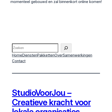
momenteel gebouwd en zal binnenkort online komen!
Zoeken
Home
Diensten
Pakketten
Over
Samenwerkingen
Contact
StudioVoorJou –
Creatieve kracht voor
lokale organisaties