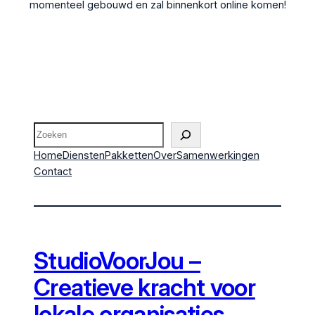
momenteel gebouwd en zal binnenkort online komen!
Zoeken
Home
Diensten
Pakketten
Over
Samenwerkingen
Contact
StudioVoorJou –
Creatieve kracht voor
lokale organisaties